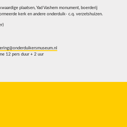
waardige plaatsen, Yad Vashem monument, boerderij
ormeerde kerk en andere onderduik- c.q. verzetshuizen.
r)
vering@onderduikersmuseum.nl
e 12 pers duur + 2 uur