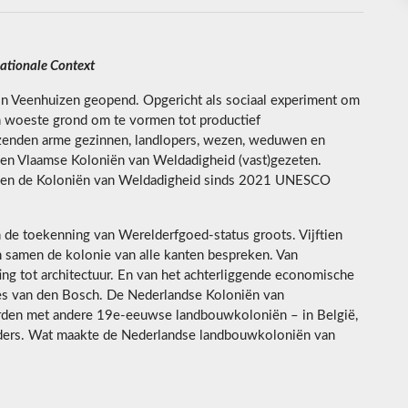
ationale Context
in Veenhuizen geopend. Opgericht als sociaal experiment om
n woeste grond om te vormen tot productief
enden arme gezinnen, landlopers, wezen, weduwen en
 en Vlaamse Koloniën van Weldadigheid (vast)gezeten.
bben de Koloniën van Weldadigheid sinds 2021 UNESCO
 de toekenning van Werelderfgoed-status groots. Vijftien
n samen de kolonie van alle kanten bespreken. Van
ting tot architectuur. En van het achterliggende economische
es van den Bosch. De Nederlandse Koloniën van
orden met andere 19e-eeuwse landbouwkoloniën – in België,
n elders. Wat maakte de Nederlandse landbouwkoloniën van