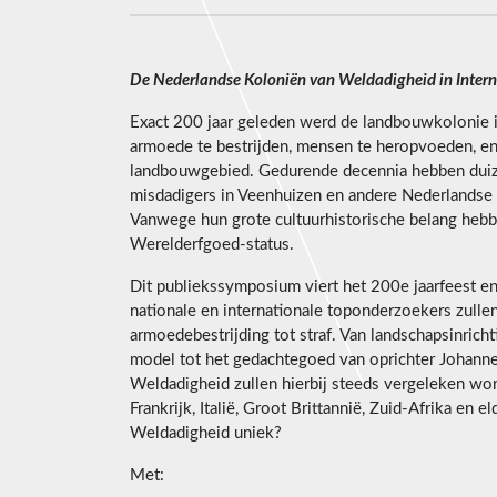
De Nederlandse Koloniën van Weldadigheid in Intern
Exact 200 jaar geleden werd de landbouwkolonie 
armoede te bestrijden, mensen te heropvoeden, e
landbouwgebied. Gedurende decennia hebben duiz
misdadigers in Veenhuizen en andere Nederlandse
Vanwege hun grote cultuurhistorische belang he
Werelderfgoed-status.
Dit publiekssymposium viert het 200e jaarfeest en
nationale en internationale toponderzoekers zulle
armoedebestrijding tot straf. Van landschapsinrich
model tot het gedachtegoed van oprichter Johann
Weldadigheid zullen hierbij steeds vergeleken w
Frankrijk, Italië, Groot Brittannië, Zuid-Afrika e
Weldadigheid uniek?
Met: