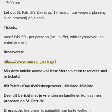
17:30 uur,
Let op:
St. Patrick’s Day is op 17 maart, maar wegens planning
is de proeverij op 6 april.
Tickets:
Vanaf €49,50,- per persoon (incl. buffet, whiskeyproeverij en
entertainment)
Reserveren:
https:///www.museumjanning.nl
Mis deze unieke avond vol Ierse sferen niet en reserveer snel
je tickets!
#StPatricksDay #Whiskeyproeverij #Ierland #Sláinte
Deel dit bericht met je vrienden en familie en kom samen
proosten op St. Patrick!
Dresscode:
Iers groen is natuurlijk van harte welkom!