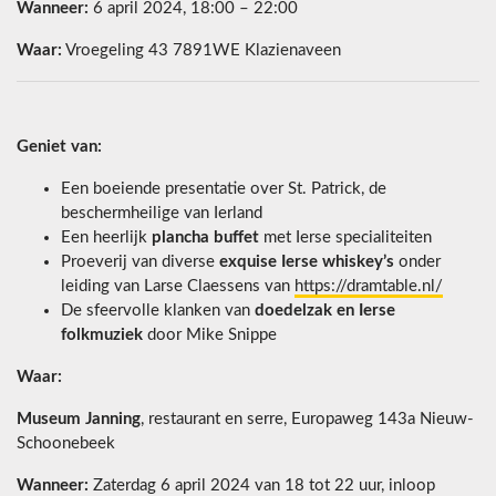
Wanneer:
6 april 2024, 18:00 – 22:00
Waar:
Vroegeling 43 7891WE Klazienaveen
Geniet van:
Een boeiende presentatie over St. Patrick, de
beschermheilige van Ierland
Een heerlijk
plancha buffet
met Ierse specialiteiten
Proeverij van diverse
exquise Ierse whiskey’s
onder
leiding van Larse Claessens van
https://dramtable.nl/
De sfeervolle klanken van
doedelzak en Ierse
folkmuziek
door Mike Snippe
Waar:
Museum Janning
, restaurant en serre, Europaweg 143a Nieuw-
Schoonebeek
Wanneer:
Zaterdag 6 april 2024 van 18 tot 22 uur, inloop