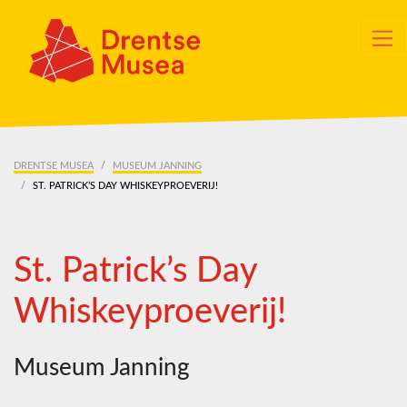
Skip navigation
DRENTSE MUSEA
MUSEUM JANNING
ST. PATRICK’S DAY WHISKEYPROEVERIJ!
St. Patrick’s Day
Whiskeyproeverij!
Museum Janning