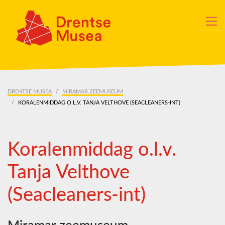
Skip navigation
DRENTSE MUSEA
MIRAMAR ZEEMUSEUM
KORALENMIDDAG O.L.V. TANJA VELTHOVE (SEACLEANERS-INT)
Koralenmiddag o.l.v.
Tanja Velthove
(Seacleaners-int)