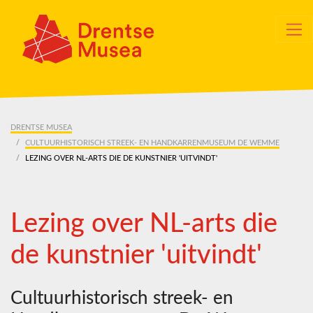
Skip navigation
DRENTSE MUSEA
CULTUURHISTORISCH STREEK- EN HANDKARRENMUSEUM DE WEMME
LEZING OVER NL-ARTS DIE DE KUNSTNIER 'UITVINDT'
Lezing over NL-arts die
de kunstnier 'uitvindt'
Cultuurhistorisch streek- en