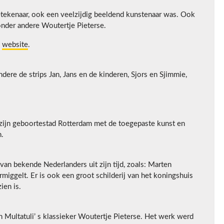
metekenaar, ook een veelzijdig beeldend kunstenaar was. Ook
 onder andere Woutertje Pieterse.
e
website
.
ndere de strips Jan, Jans en de kinderen, Sjors en Sjimmie,
s zijn geboortestad Rotterdam met de toegepaste kunst en
n.
 van bekende Nederlanders uit zijn tijd, zoals: Marten
ggelt. Er is ook een groot schilderij van het koningshuis
ien is.
an Multatuli’ s klassieker Woutertje Pieterse. Het werk werd