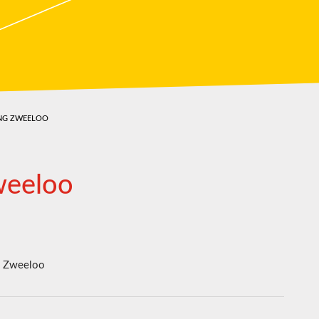
NG ZWEELOO
weeloo
Zweeloo