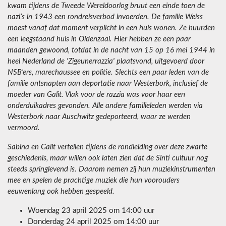
kwam tijdens de Tweede Wereldoorlog bruut een einde toen de
nazi’s in 1943 een rondreisverbod invoerden. De familie Weiss
moest vanaf dat moment verplicht in een huis wonen. Ze huurden
een leegstaand huis in Oldenzaal. Hier hebben ze een paar
maanden gewoond, totdat in de nacht van 15 op 16 mei 1944 in
heel Nederland de 'Zigeunerrazzia' plaatsvond, uitgevoerd door
NSB’ers, marechaussee en politie. Slechts een paar leden van de
familie ontsnapten aan deportatie naar Westerbork, inclusief de
moeder van Galit. Vlak voor de razzia was voor haar een
onderduikadres gevonden. Alle andere familieleden werden via
Westerbork naar Auschwitz gedeporteerd, waar ze werden
vermoord.
Sabina en Galit vertellen tijdens de rondleiding over deze zwarte
geschiedenis, maar willen ook laten zien dat de Sinti cultuur nog
steeds springlevend is. Daarom nemen zij hun muziekinstrumenten
mee en spelen de prachtige muziek die hun voorouders
eeuwenlang ook hebben gespeeld.
Woendag 23 april 2025 om 14:00 uur
Donderdag 24 april 2025 om 14:00 uur