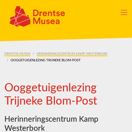
Skip navigation
DRENTSE MUSEA
HERINNERINGSCENTRUM KAMP WESTERBORK
OOGGETUIGENLEZING TRIJNEKE BLOM-POST
Ooggetuigenlezing
Trijneke Blom-Post
Herinneringscentrum Kamp
Westerbork