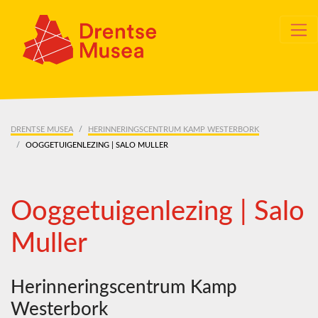
Skip navigation
DRENTSE MUSEA
HERINNERINGSCENTRUM KAMP WESTERBORK
OOGGETUIGENLEZING | SALO MULLER
Ooggetuigenlezing | Salo
Muller
Herinneringscentrum Kamp
Westerbork