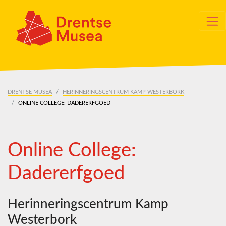
Skip navigation
DRENTSE MUSEA
HERINNERINGSCENTRUM KAMP WESTERBORK
ONLINE COLLEGE: DADERERFGOED
Online College:
Dadererfgoed
Herinneringscentrum Kamp
Westerbork