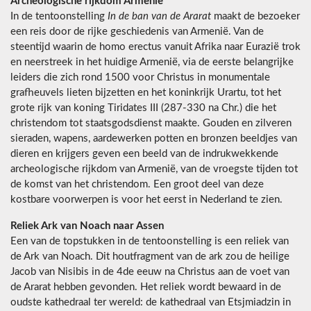
Archeologische rijkdom Armenië
In de tentoonstelling
In de ban van de Ararat
maakt de bezoeker
een reis door de rijke geschiedenis van Armenië. Van de
steentijd waarin de homo erectus vanuit Afrika naar Eurazië trok
en neerstreek in het huidige Armenië, via de eerste belangrijke
leiders die zich rond 1500 voor Christus in monumentale
grafheuvels lieten bijzetten en het koninkrijk Urartu, tot het
grote rijk van koning Tiridates III (287-330 na Chr.) die het
christendom tot staatsgodsdienst maakte. Gouden en zilveren
sieraden, wapens, aardewerken potten en bronzen beeldjes van
dieren en krijgers geven een beeld van de indrukwekkende
archeologische rijkdom van Armenië, van de vroegste tijden tot
de komst van het christendom. Een groot deel van deze
kostbare voorwerpen is voor het eerst in Nederland te zien.
Reliek Ark van Noach naar Assen
Een van de topstukken in de tentoonstelling is een reliek van
de Ark van Noach. Dit houtfragment van de ark zou de heilige
Jacob van Nisibis in de 4de eeuw na Christus aan de voet van
de Ararat hebben gevonden. Het reliek wordt bewaard in de
oudste kathedraal ter wereld: de kathedraal van Etsjmiadzin in