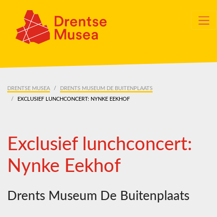
Skip navigation
DRENTSE MUSEA
DRENTS MUSEUM DE BUITENPLAATS
EXCLUSIEF LUNCHCONCERT: NYNKE EEKHOF
Exclusief lunchconcert:
Nynke Eekhof
Drents Museum De Buitenplaats